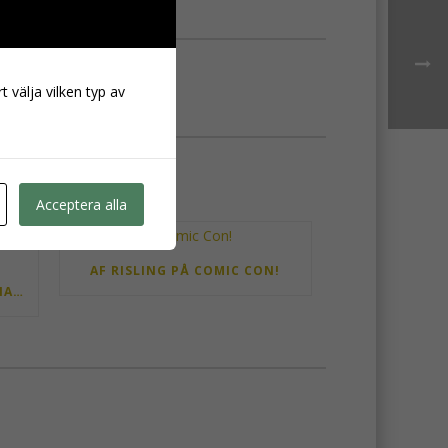
t välja vilken typ av
Acceptera alla
AF RISLING PÅ COMIC CON!
TÄRNINGSSMYCKEN OCH ANNAT MER NÖRDIGT