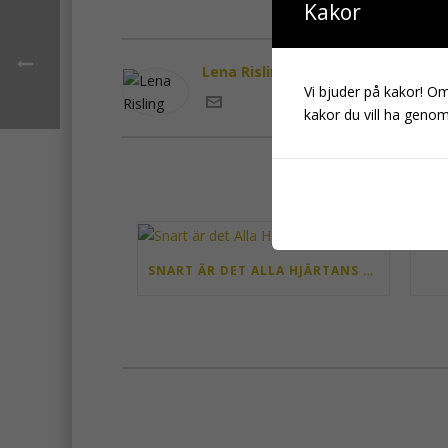
Kakor
Lena Risling
Vi bjuder på kakor! Om 
kakor du vill ha genom 
SNART ÄR DET ALLA HJÄRTANS DAG!