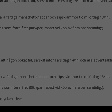
an att någon bokat tid, särskilt inför Fars dag 14/11 och alla advents
alla färdiga manschettknappar och slipsklämmor t.o.m lördag 13/11.
s som förra året (80:-/par, rabatt vid köp av flera par samtidigt).
n att någon bokat tid, särskilt inför Fars dag 14/11 och alla adventsa
alla färdiga manschettknappar och slipsklämmor t.o.m lördag 13/11.
s som förra året (80:-/par, rabatt vid köp av flera par samtidigt).