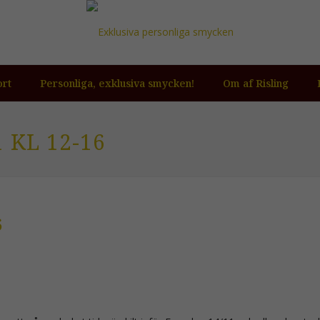
ort
Personliga, exklusiva smycken!
Om af Risling
 KL 12-16
6