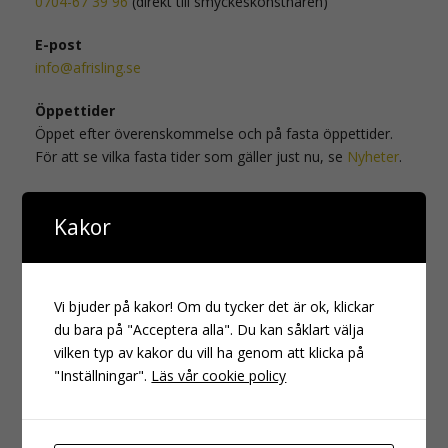
0704-67 39 96
(direkt till smyckeskonstnären)
E-post
info@afrisling.se
Öppettider
Öppet efter överenskommelse och på fasta öppettider.
För att se vilka fasta tider som gäller just nu, se
Nyheter
.
Press
Kakor
Pressmeddelanden
Alla hjärtans dag
Guldkuben
Vi bjuder på kakor! Om du tycker det är ok, klickar
du bara på "Acceptera alla". Du kan såklart välja
Om ni önskar låna smycken för modefotografering e dyl,
vilken typ av kakor du vill ha genom att klicka på
kontakta oss gärna enligt ovan.
"Inställningar".
Läs vår cookie policy
Senaste nytt