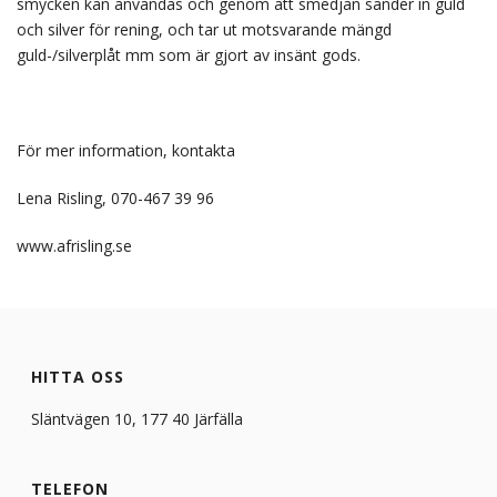
smycken kan användas och genom att smedjan sänder in guld
och silver för rening, och tar ut motsvarande mängd
guld-/silverplåt mm som är gjort av insänt gods.
Nödvändiga
Dessa kakor
För mer information, kontakta
går inte att
välja bort. De
behövs för
Lena Risling, 070-467 39 96
att hemsidan
över huvud
www.afrisling.se
taget ska
fungera.
Statistik
För att vi ska
HITTA OSS
kunna
förbättra
Släntvägen 10, 177 40 Järfälla
hemsidans
funktionalitet
och
TELEFON