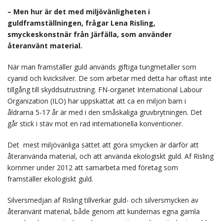
– Men hur är det med miljövänligheten i
guldframställningen, frågar Lena Risling,
smyckeskonstnär från Järfälla, som använder
återanvänt material.
När man framställer guld används giftiga tungmetaller som
cyanid och kvicksilver. De som arbetar med detta har oftast inte
tillgång till skyddsutrustning. FN-organet International Labour
Organization (ILO) har uppskattat att ca en miljon barn i
åldrarna 5-17 år är med i den småskaliga gruvbrytningen. Det
går stick i stäv mot en rad internationella konventioner.
Det mest miljövänliga sättet att göra smycken är därför att
återanvända material, och att använda ekologiskt guld. Af Risling
kommer under 2012 att samarbeta med företag som
framställer ekologiskt guld.
Silversmedjan af Risling tillverkar guld- och silversmycken av
återanvänt material, både genom att kundernas egna gamla