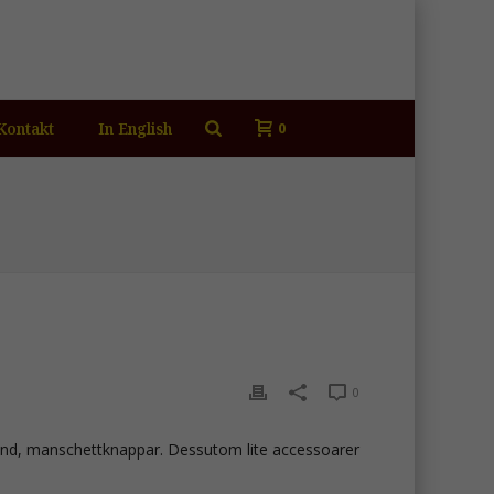
Kontakt
In English
0
0
band, manschettknappar. Dessutom lite accessoarer