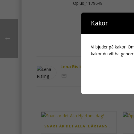
Oplus_1179648
Kakor
Vi bjuder på kakor! Om 
kakor du vill ha genom 
Lena Risling
SNART ÄR DET ALLA HJÄRTANS DAG!