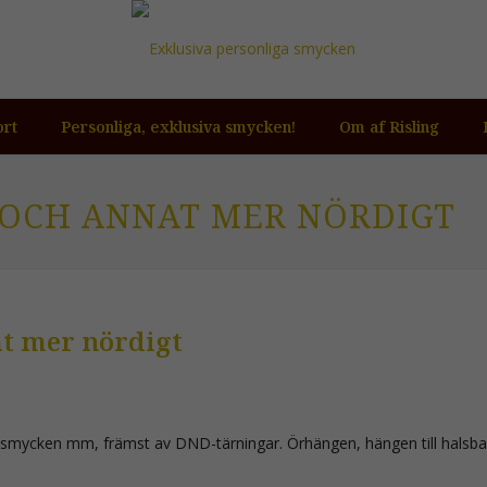
ort
Personliga, exklusiva smycken!
Om af Risling
OCH ANNAT MER NÖRDIGT
t mer nördigt
ngssmycken mm, främst av DND-tärningar. Örhängen, hängen till hals