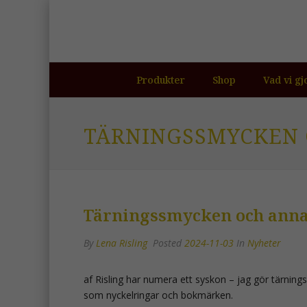
Produkter
Shop
Vad vi gj
TÄRNINGSSMYCKEN 
Tärningssmycken och anna
By
Lena Risling
Posted
2024-11-03
In
Nyheter
af Risling har numera ett syskon – jag gör tärni
som nyckelringar och bokmärken.