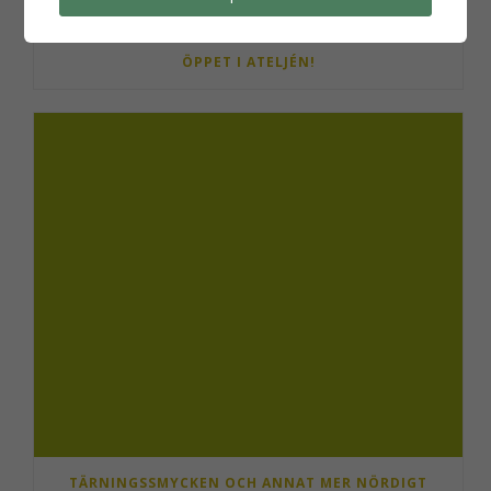
ÖPPET I ATELJÉN!
TÄRNINGSSMYCKEN OCH ANNAT MER NÖRDIGT