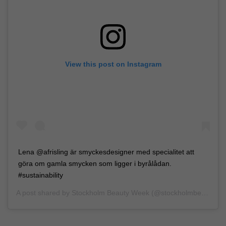
View this post on Instagram
Lena @afrisling är smyckesdesigner med specialitet att
göra om gamla smycken som ligger i byrålådan.
#sustainability
A post shared by
Stockholm Beauty Week
(@stockholmbeautyweek) on