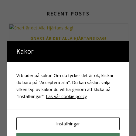
RECENT POSTS
SNART ÄR DET ALLA HJÄRTANS DAG!
Kakor
ÖPPET I ATELJÉN!
Vi bjuder på kakor! Om du tycker det är ok, klickar
du bara på "Acceptera alla". Du kan såklart välja
vilken typ av kakor du vill ha genom att klicka på
TÄRNINGSSMYCKEN OCH ANNAT MER NÖRDIGT
"Inställningar".
Läs vår cookie policy
Inställningar
AF RISLING PÅ COMIC CON!