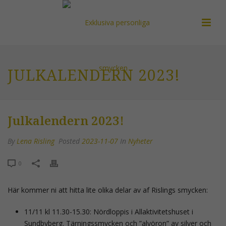
JULKALENDERN 2023!
Julkalendern 2023!
By
Lena Risling
Posted
2023-11-07
In
Nyheter
0
Här kommer ni att hitta lite olika delar av af Rislings smycken:
11/11 kl 11.30-15.30: Nördloppis i Allaktivitetshuset i
Sundbyberg. Tärningssmycken och ”alvöron” av silver och