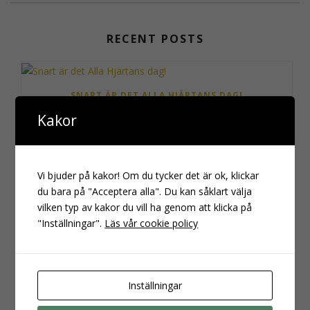
RECENT POSTS
SNART ÄR DET ALLA HJÄRTANS DAG!
Kakor
ÖPPET I ATELJÉN!
Vi bjuder på kakor! Om du tycker det är ok, klickar
du bara på "Acceptera alla". Du kan såklart välja
vilken typ av kakor du vill ha genom att klicka på
"Inställningar".
Läs vår cookie policy
TÄRNINGSSMYCKEN OCH ANNAT MER NÖRDIGT
Inställningar
AF RISLING PÅ COMIC CON!